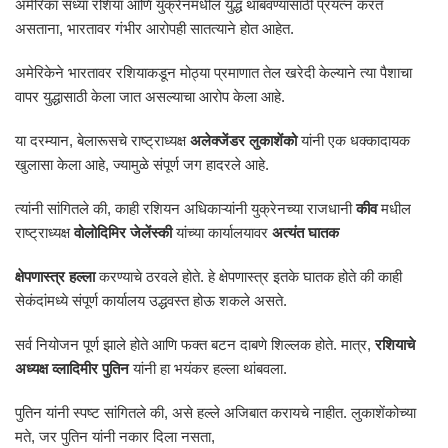
अमेरिका सध्या रशिया आणि युक्रेनमधील युद्ध थांबवण्यासाठी प्रयत्न करत
असताना, भारतावर गंभीर आरोपही सातत्याने होत आहेत.
अमेरिकेने भारतावर रशियाकडून मोठ्या प्रमाणात तेल खरेदी केल्याने त्या पैशाचा
वापर युद्धासाठी केला जात असल्याचा आरोप केला आहे.
या दरम्यान, बेलारूसचे राष्ट्राध्यक्ष
अलेक्जेंडर लुकाशेंको
यांनी एक धक्कादायक
खुलासा केला आहे, ज्यामुळे संपूर्ण जग हादरले आहे.
त्यांनी सांगितले की, काही रशियन अधिकाऱ्यांनी युक्रेनच्या राजधानी
कीव
मधील
राष्ट्राध्यक्ष
वोलोदिमिर जेलेंस्की
यांच्या कार्यालयावर
अत्यंत घातक
क्षेपणास्त्र हल्ला
करण्याचे ठरवले होते. हे क्षेपणास्त्र इतके घातक होते की काही
सेकंदांमध्ये संपूर्ण कार्यालय उद्धवस्त होऊ शकले असते.
सर्व नियोजन पूर्ण झाले होते आणि फक्त बटन दाबणे शिल्लक होते. मात्र,
रशियाचे
अध्यक्ष व्लादिमीर पुतिन
यांनी हा भयंकर हल्ला थांबवला.
पुतिन यांनी स्पष्ट सांगितले की, असे हल्ले अजिबात करायचे नाहीत. लुकाशेंकोच्या
मते, जर पुतिन यांनी नकार दिला नसता,