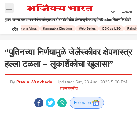
Epaper
Live
मुख्य पान
राजकारण
मनोरंजन
तंत्रज्ञान
जीवनशैली
खेळ
अंतराष्ट्रीय
राष्ट्रीय
States
शिक्षण
व्हिडीओ
L 2023
Corona Virus
Karnataka Elections
Web Series
CSK vs LSG
Rahul 
ट्रेंड
“पुतिनच्या निर्णयामुळे जेलेंस्कीवर क्षेपणास्त्र
हल्ला टळला – लुकाशेंकोचा खुलासा”
By
Pravin Wankhade
Updated:
Sat, 23 Aug, 2025 5:06 PM
अंतराष्ट्रीय
Follow on