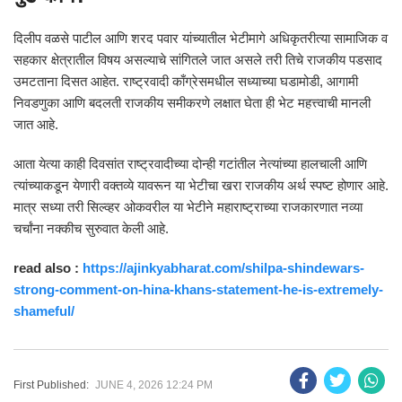
दिलीप वळसे पाटील आणि शरद पवार यांच्यातील भेटीमागे अधिकृतरीत्या सामाजिक व
सहकार क्षेत्रातील विषय असल्याचे सांगितले जात असले तरी तिचे राजकीय पडसाद
उमटताना दिसत आहेत. राष्ट्रवादी काँग्रेसमधील सध्याच्या घडामोडी, आगामी
निवडणुका आणि बदलती राजकीय समीकरणे लक्षात घेता ही भेट महत्त्वाची मानली
जात आहे.
आता येत्या काही दिवसांत राष्ट्रवादीच्या दोन्ही गटांतील नेत्यांच्या हालचाली आणि
त्यांच्याकडून येणारी वक्तव्ये यावरून या भेटीचा खरा राजकीय अर्थ स्पष्ट होणार आहे.
मात्र सध्या तरी सिल्व्हर ओकवरील या भेटीने महाराष्ट्राच्या राजकारणात नव्या
चर्चांना नक्कीच सुरुवात केली आहे.
read also :
https://ajinkyabharat.com/shilpa-shindewars-
strong-comment-on-hina-khans-statement-he-is-extremely-
shameful/
First Published:
JUNE 4, 2026 12:24 PM