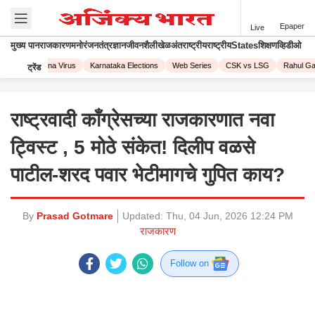
Epaper
Live
मुख्य पान
राजकारण
मनोरंजन
तंत्रज्ञान
जीवनशैली
खेळ
अंतराष्ट्रीय
राष्ट्रीय
States
शिक्षण
व्हिडीओ
023
Corona Virus
Karnataka Elections
Web Series
CSK vs LSG
Rahul Gand
ट्रेंड
राष्ट्रवादी काँग्रेसच्या राजकारणात नवा
ट्विस्ट , 5 मोठे संकेत! दिलीप वळसे
पाटील-शरद पवार भेटीमागचे गुपित काय?
By
Prasad Gotmare
Updated:
Thu, 04 Jun, 2026 12:24 PM
राजकारण
Follow on