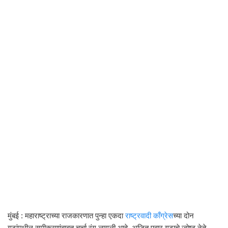
मुंबई : महाराष्ट्राच्या राजकारणात पुन्हा एकदा
राष्ट्रवादी काँग्रेस
च्या दोन
गटांमधील समीकरणांबाबत चर्चा रंगू लागली आहे. अजित पवार गटाचे ज्येष्ठ नेते