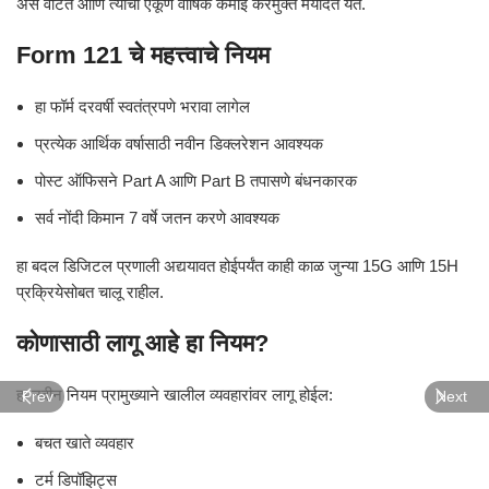
असे वाटते आणि त्यांची एकूण वार्षिक कमाई करमुक्त मर्यादेत येते.
Form 121 चे महत्त्वाचे नियम
हा फॉर्म दरवर्षी स्वतंत्रपणे भरावा लागेल
प्रत्येक आर्थिक वर्षासाठी नवीन डिक्लरेशन आवश्यक
पोस्ट ऑफिसने Part A आणि Part B तपासणे बंधनकारक
सर्व नोंदी किमान 7 वर्षे जतन करणे आवश्यक
हा बदल डिजिटल प्रणाली अद्ययावत होईपर्यंत काही काळ जुन्या 15G आणि 15H
प्रक्रियेसोबत चालू राहील.
कोणासाठी लागू आहे हा नियम?
हा नवीन नियम प्रामुख्याने खालील व्यवहारांवर लागू होईल:
Prev
Next
बचत खाते व्यवहार
टर्म डिपॉझिट्स