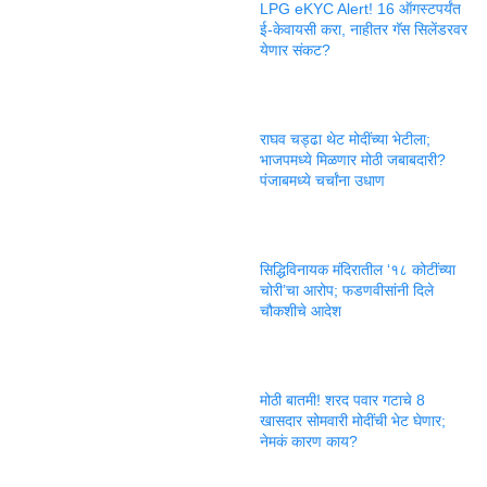
LPG eKYC Alert! 16 ऑगस्टपर्यंत
ई-केवायसी करा, नाहीतर गॅस सिलेंडरवर
येणार संकट?
राघव चड्ढा थेट मोदींच्या भेटीला;
भाजपमध्ये मिळणार मोठी जबाबदारी?
पंजाबमध्ये चर्चांना उधाण
सिद्धिविनायक मंदिरातील ‘१८ कोटींच्या
चोरी’चा आरोप; फडणवीसांनी दिले
चौकशीचे आदेश
मोठी बातमी! शरद पवार गटाचे 8
खासदार सोमवारी मोदींची भेट घेणार;
नेमकं कारण काय?