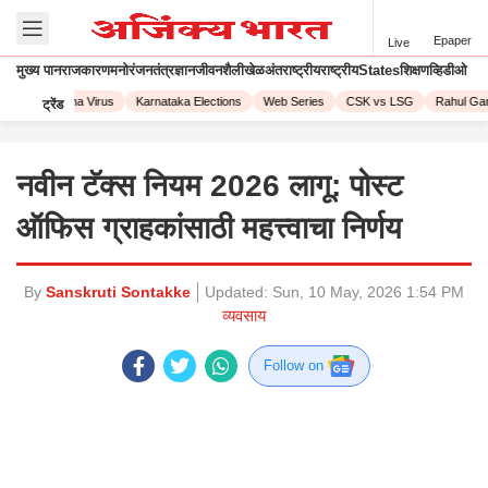
Epaper
Live
मुख्य पान
राजकारण
मनोरंजन
तंत्रज्ञान
जीवनशैली
खेळ
अंतराष्ट्रीय
राष्ट्रीय
States
शिक्षण
व्हिडीओ
23
Corona Virus
Karnataka Elections
Web Series
CSK vs LSG
Rahul Gand
ट्रेंड
नवीन टॅक्स नियम 2026 लागू: पोस्ट
ऑफिस ग्राहकांसाठी महत्त्वाचा निर्णय
By
Sanskruti Sontakke
Updated:
Sun, 10 May, 2026 1:54 PM
व्यवसाय
Follow on