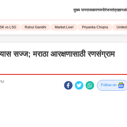
मुख्य पान
राजकारण
मनोरंजन
तंत्रज्ञान
अं
vs LSG
Rahul Gandhi
Market Live!
Priyanka Chopra
United St
्यास सज्ज; मराठा आरक्षणासाठी रणसंग्राम
 PM
Follow on