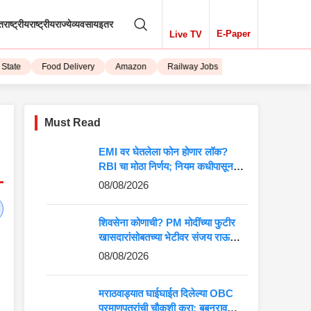
तराष्ट्रीय
राष्ट्रीय
राज्ये
व्यवसाय
इतर
E-Paper
Live TV
ate
Food Delivery
Amazon
Railway Jobs
iPhone 15
Must Read
EMI वर घेतलेला फोन होणार लॉक?
RBI चा मोठा निर्णय; नियम कधीपासून
लागू होणार?
08/08/2026
शिवसेना कोणाची? PM मोदींच्या फुटीर
खासदारांसोबतच्या भेटीवर संजय राऊतांचा
गंभीर आरोप
08/08/2026
मराठवाड्यात घाईघाईत दिलेल्या OBC
प्रमाणपत्रांची चौकशी करा; बबनराव