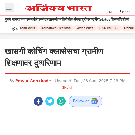
Epaper
Live
मुख्य पान
राजकारण
मनोरंजन
तंत्रज्ञान
जीवनशैली
खेळ
अंतराष्ट्रीय
राष्ट्रीय
States
शिक्षण
व्हिडीओ
L 2023
Corona Virus
Karnataka Elections
Web Series
CSK vs LSG
Rahul G
ट्रेंड
खासगी कोचिंग क्लासेसचा ग्रामीण
शिक्षणावर दुष्परिणाम
By
Pravin Wankhade
Updated:
Tue, 26 Aug, 2025 7:29 PM
अकोला
Follow on