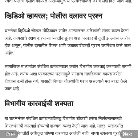
स्वतः पोलीस दलात कार्यरत असल्यामुळे या प्रकरणाकडे विशेष लक्ष दिले जात आहे.
व्हिडिओ व्हायरल; पोलीस दलावर प्रश्न
घटनेचा व्हिडिओ सोशल मीडियावर समोर आल्यानंतर अनेकांनी संताप व्यक्त केला
आहे. कायद्याचे रक्षण करणाऱ्या व्यक्तीकडूनच अशा प्रकारची कृती झाल्याचा आरोप
होत असून, पोलीस दलातील शिस्त आणि जबाबदारीवरही प्रश्न उपस्थित केले जात
आहेत.
सामाजिक माध्यमांवर संबंधित कर्मचाऱ्यावर कठोर विभागीय कारवाई करण्याची मागणी
होत आहे. तसेच अशा प्रकारच्या घटनांमुळे सामान्य नागरिकांचा कायद्यावरील
विश्वास कमी होऊ नये, यासाठी निष्पक्ष चौकशीची गरज असल्याचे मत व्यक्त केले
जात आहे.
विभागीय कारवाईची शक्यता
या घटनेनंतर संबंधित कर्मचाऱ्याविरुद्ध विभागीय चौकशी तसेच निलंबनासारखी
शिस्तभंगाची कारवाई होण्याची शक्यता व्यक्त केली जात आहे. मात्र, यासंदर्भात
अद्याप कोणतीही अधिकृत घोषणा करण्यात आलेली नाही. सध्या उपलब्ध पुरावे,
Prev
Next