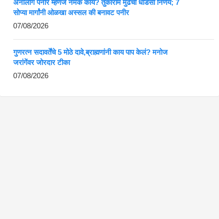
ॲनालॉग पनीर म्हणजे नेमकं काय? तुकाराम मुंढेंचा धाडसी निर्णय; 7
सोप्या मार्गांनी ओळखा अस्सल की बनावट पनीर
07/08/2026
गुणरत्न सदावर्तेंचे 5 मोठे दावे,ब्राह्मणांनी काय पाप केलं? मनोज
जरांगेंवर जोरदार टीका
07/08/2026