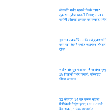
ॲनालॉग पनीर म्हणजे नेमकं काय?
तुकाराम मुंढेंचा धाडसी निर्णय; 7 सोप्या
मार्गांनी ओळखा अस्सल की बनावट पनीर
गुणरत्न सदावर्तेंचे 5 मोठे दावे,ब्राह्मणांनी
काय पाप केलं? मनोज जरांगेंवर जोरदार
टीका
शाळेत अंदाधुंद गोळीबार; 6 जणांचा मृत्यू,
15 विद्यार्थी गंभीर जखमी, परिसरात
भीषण खळबळ
32 सेकंदात 34 वार करून महिला
शिक्षिकेची निर्घृण हत्या; CCTV मध्ये
कैद थरार , भयंकर हत्याकांड!