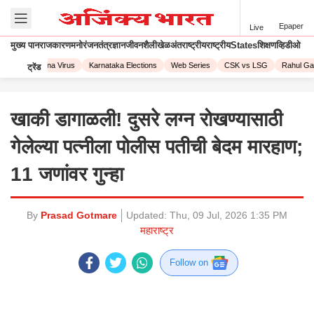
Epaper
Live
मुख्य पान
राजकारण
मनोरंजन
तंत्रज्ञान
जीवनशैली
खेळ
अंतराष्ट्रीय
राष्ट्रीय
States
शिक्षण
व्हिडीओ
023
Corona Virus
Karnataka Elections
Web Series
CSK vs LSG
Rahul Gand
ट्रेंड
खाकी डागाळली! दुसरे लग्न रोखण्यासाठी
गेलेल्या पत्नीला पोलीस पतीची बेदम मारहाण;
11 जणांवर गुन्हा
By
Prasad Gotmare
Updated:
Thu, 09 Jul, 2026 1:35 PM
महाराष्ट्र
Follow on