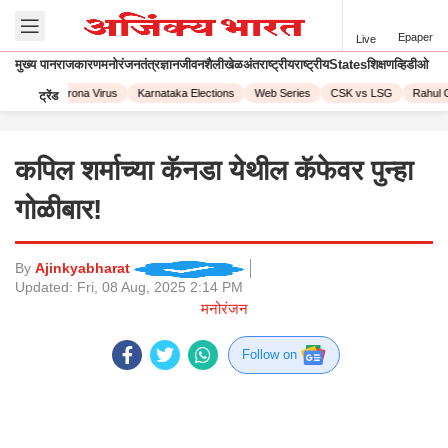
Epaper
Live
मुख्य पान
राजकारण
मनोरंजन
तंत्रज्ञान
जीवनशैली
खेळ
अंतराष्ट्रीय
राष्ट्रीय
States
शिक्षण
व्हिडीओ
L 2023
Corona Virus
Karnataka Elections
Web Series
CSK vs LSG
Rahul G
ट्रेंड
कपिल शर्माच्या कॅनडा येथील कॅफेवर पुन्हा
गोळीबार!
By
Ajinkyabharat
Updated:
Fri, 08 Aug, 2025 2:14 PM
मनोरंजन
Follow on