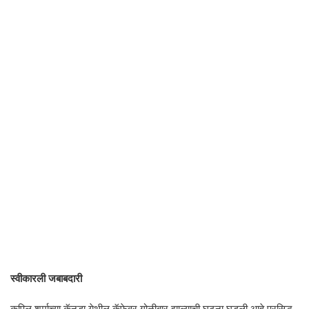
स्वीकारली जबाबदारी
कपिल शर्माच्या कॅनडा येथील कॅफेवर गोळीबार झाल्याची घटना घडली आहे प्रसिद्ध