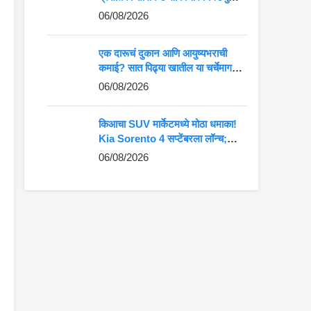
कमान?
06/08/2026
एक दारूचं दुकान आणि आयुष्यभराची
कमाई? सात पिढ्या खातील या चर्चेमागचं
खरं गणित जाणून घ्या
06/08/2026
किआचा SUV मार्केटमध्ये मोठा धमाका!
Kia Sorento 4 सप्टेंबरला लॉन्च;
Fortuner-Kodiaq ला देणार थेट
06/08/2026
टक्कर