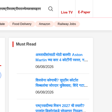
तराष्ट्रीय
राष्ट्रीय
राज्ये
व्यवसाय
इतर
E-Paper
Live TV
Food Delivery
Amazon
Railway Jobs
iPhone 15
Must Read
अब्जाधीशांसाठी मोठी बातमी! Aston
Martin च्या कार 4 कोटींनी स्वस्त, नवीन
किंमत पाहून बसेल धक्का
06/08/2026
शिवसेना कोणाची? सुप्रीम कोर्टात
सिब्बलांचा जोरदार युक्तिवाद; शिंदे गटाच्या
अडचणी वाढणार?
06/08/2026
राष्ट्रवादीच्या मिशन 2027 ची तयारी?
प्रशांत किशोरांकडे सोपवणार निवडणुकीची