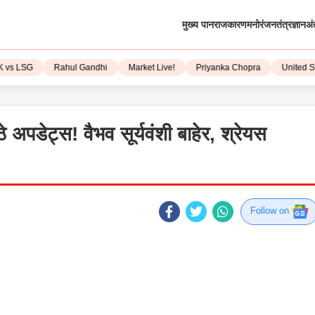
मुख्य पान
राजकारण
मनोरंजन
तंत्रज्ञान
अं
LSG
Rahul Gandhi
Market Live!
Priyanka Chopra
United State
पडेट्स! वैभव सूर्यवंशी बाहेर, श्रेयस
Follow on