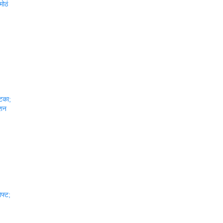
मोठं
झटका;
्शन
िफ्ट;