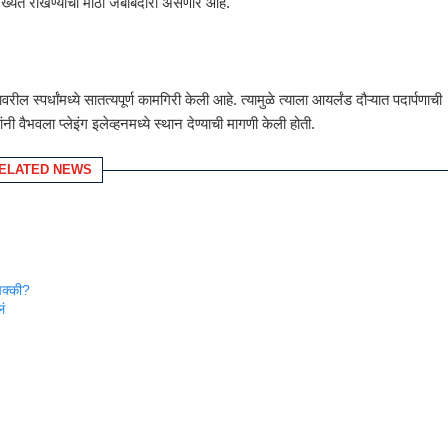
वसंख्येत रोखण्याची मोठी जबाबदारी असणार आहे.
ावरील स्पर्धांमध्ये सातत्यपूर्ण कामगिरी केली आहे. त्यामुळे त्याला आयर्लंड दौऱ्यात पदार्पणाची
ी वैभवला प्लेइंग इलेव्हनमध्ये स्थान देण्याची मागणी केली होती.
ELATED NEWS
ाचक्की?
ं