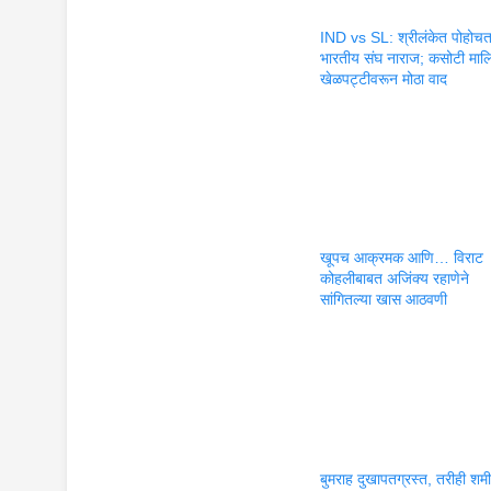
IND vs SL: श्रीलंकेत पोहोच
भारतीय संघ नाराज; कसोटी मालिके
खेळपट्टीवरून मोठा वाद
खूपच आक्रमक आणि… विराट
कोहलीबाबत अजिंक्य रहाणेने
सांगितल्या खास आठवणी
बुमराह दुखापतग्रस्त, तरीही शम