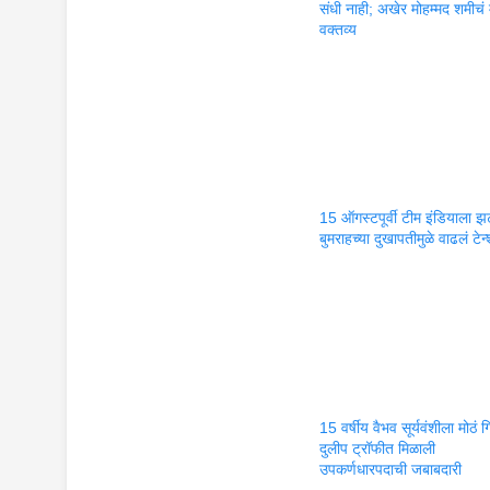
संधी नाही; अखेर मोहम्मद शमीचं 
वक्तव्य
15 ऑगस्टपूर्वी टीम इंडियाला 
बुमराहच्या दुखापतीमुळे वाढलं टेन
15 वर्षीय वैभव सूर्यवंशीला मोठं ग
दुलीप ट्रॉफीत मिळाली
उपकर्णधारपदाची जबाबदारी