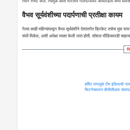
त्याने स्पष्ट केले. त्यामुळे आता भारतीय गोलंदाजांवर आयर्लंडला कमी धा
वैभव सूर्यवंशीच्या पदार्पणाची प्रतीक्षा कायम
गेल्या काही महिन्यांपासून वैभव सूर्यवंशीने देशांतर्गत क्रिकेट तसेच युवा स्तर
संधी मिळेल, अशी अपेक्षा व्यक्त केली जात होती. सोशल मीडियावरही चाहत्यांन
R
हर्षित राणामुळे टीम इंडियाची न
फिटनेसवरून बीसीसीआय संतापल