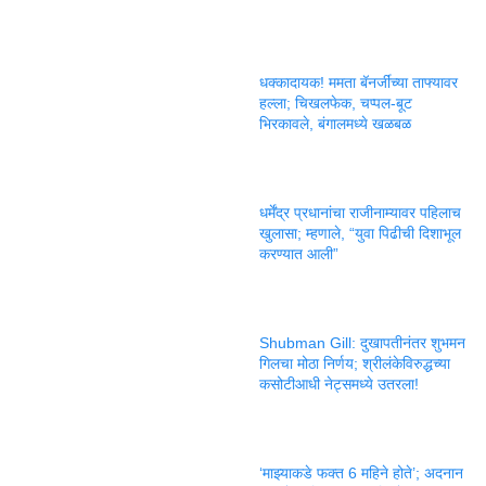
धक्कादायक! ममता बॅनर्जींच्या ताफ्यावर
हल्ला; चिखलफेक, चप्पल-बूट
भिरकावले, बंगालमध्ये खळबळ
धर्मेंद्र प्रधानांचा राजीनाम्यावर पहिलाच
खुलासा; म्हणाले, “युवा पिढीची दिशाभूल
करण्यात आली”
Shubman Gill: दुखापतीनंतर शुभमन
गिलचा मोठा निर्णय; श्रीलंकेविरुद्धच्या
कसोटीआधी नेट्समध्ये उतरला!
‘माझ्याकडे फक्त 6 महिने होते’; अदनान