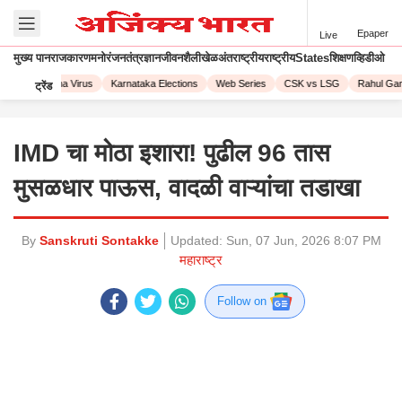
Epaper
Live
मुख्य पान
राजकारण
मनोरंजन
तंत्रज्ञान
जीवनशैली
खेळ
अंतराष्ट्रीय
राष्ट्रीय
States
शिक्षण
व्हिडीओ
23
Corona Virus
Karnataka Elections
Web Series
CSK vs LSG
Rahul Gandh
ट्रेंड
IMD चा मोठा इशारा! पुढील 96 तास
मुसळधार पाऊस, वादळी वाऱ्यांचा तडाखा
By
Sanskruti Sontakke
Updated:
Sun, 07 Jun, 2026 8:07 PM
महाराष्ट्र
Follow on