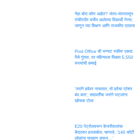
नेहा बोरा कोण आहेत? जंतर-मंतरपासून
रांचीपर्यंत चर्चेत आलेल्या विद्यार्थी नेत्या;
जाणून घ्या शिक्षण आणि राजकीय प्रवास
Post Office ची भन्नाट स्कीम! एकदा
पैसे गुंतवा, दर महिन्याला मिळवा 5,550
रुपयांची कमाई
‘जरांगे हवेवर नाचतात, तो हवेचा प्रेशर
बंद करा’; सदावर्तेंचा जरांगे पाटलांना
खोचक टोला
E20 पेट्रोलवरून केजरीवालांचा
केंद्रावर हल्लाबोल; म्हणाले, ‘140 कोटी
लोकांना मारहाण करून…’