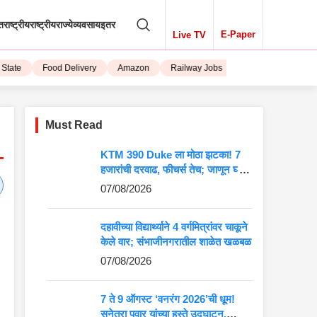
तराष्ट्रीय
राष्ट्रीय
राज्ये
व्यवसाय
इतर
E-Paper
Live TV
ate
Food Delivery
Amazon
Railway Jobs
iPhone 15
Must Read
KTM 390 Duke ला मोठा झटका! 7
हजारांची दरवाढ, फीचर्स तेच; जाणून घ्या
5 मोठे बदल
07/08/2026
दहावीच्या विद्यार्थ्याने 4 वर्गमित्रांवर चाकूने
केले वार; संभाजीनगरातील शाळेत खळबळ
07/08/2026
7 ते 9 ऑगस्ट ‘वनरंग 2026’ची धूम!
सुनेत्रा पवार यांच्या हस्ते उद्घाटन,