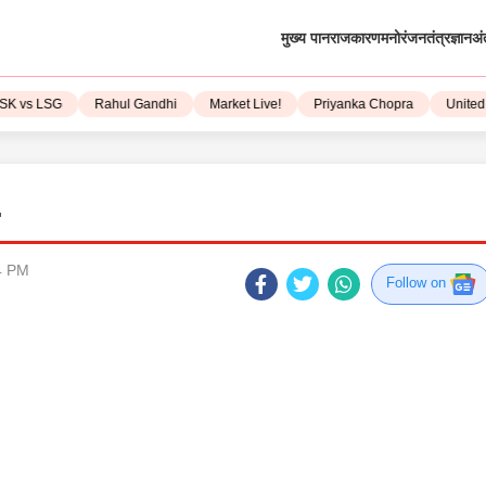
मुख्य पान
राजकारण
मनोरंजन
तंत्रज्ञान
अं
 vs LSG
Rahul Gandhi
Market Live!
Priyanka Chopra
United St
…
4 PM
Follow on