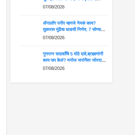
आदिवासी कलेला मोठे व्यासपीठ
07/08/2026
ॲनालॉग पनीर म्हणजे नेमकं काय?
तुकाराम मुंढेंचा धाडसी निर्णय; 7 सोप्या
मार्गांनी ओळखा अस्सल की बनावट पनीर
07/08/2026
गुणरत्न सदावर्तेंचे 5 मोठे दावे,ब्राह्मणांनी
काय पाप केलं? मनोज जरांगेंवर जोरदार
टीका
07/08/2026