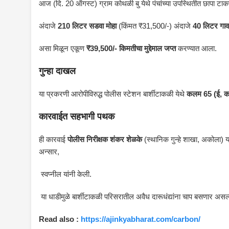
आज (दि. 20 ऑगस्ट) ग्राम कोथळी बु येथे पंचांच्या उपस्थितीत छापा ट
अंदाजे
210 लिटर सडवा मोहा
(किंमत ₹31,500/-) अंदाजे
40 लिटर गाव
असा मिळून एकूण
₹39,500/- किमतीचा मुद्देमाल जप्त
करण्यात आला.
गुन्हा दाखल
या प्रकरणी आरोपीविरुद्ध पोलीस स्टेशन बार्शीटाकळी येथे
कलम 65 (ई, क, 
कारवाईत सहभागी पथक
ही कारवाई
पोलीस निरीक्षक शंकर शेळके
(स्थानिक गुन्हे शाखा, अकोला) 
अन्सार,
स्वप्नील यांनी केली.
या धाडीमुळे बार्शीटाकळी परिसरातील अवैध दारूधंद्यांना चाप बसणार असल्य
Read also :
https://ajinkyabharat.com/carbon/