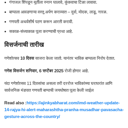
गंगाजल शिंपडून मूर्तीला स्नान घालावे, कुंकवाचा टिळा लावावा.
बाप्पाला आवडणाऱ्या वस्तू अर्पण कराव्यात – दुर्वा, मोदक, लाडू, नारळ.
गणपती अथर्वशीर्ष पठण करून आरती करावी.
सकाळ-संध्याकाळ पूजा करण्याची प्रथा आहे.
विसर्जनाची तारीख
गणेशोत्सव
10 दिवस
साजरा केला जातो. यानंतर भाविक बाप्पाला निरोप देतात.
गणेश विसर्जन शनिवार, 6 सप्टेंबर 2025
रोजी होणार आहे.
यंदा गणेशोत्सव 11 दिवसांचा असला तरी दररोज भाविकांच्या घराघरांत आणि
सार्वजनिक मंडपात गणपती बाप्पाची जयघोषात पूजा केली जाईल
Read also :
https://ajinkyabharat.com/imd-weather-update-
14-rajya-hi-alert-maharashtha-pranha-musadhar-pavasacha-
gesture-across-the-country/