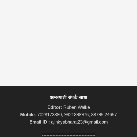
आमच्याशी संपर्क साधा
Editor:
Ruben Walke
Mobile:
7028173880, 9921898976, 88795 24657
Email ID :
ajinkyabharat23@gmail.com
-----------------------------------