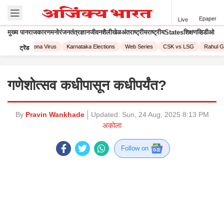
Epaper
Live
मुख्य पान
राजकारण
मनोरंजन
तंत्रज्ञान
जीवनशैली
खेळ
अंतराष्ट्रीय
राष्ट्रीय
States
शिक्षण
व्हिडीओ
 2023
Corona Virus
Karnataka Elections
Web Series
CSK vs LSG
Rahul Ga
ट्रेंड
गणेशोत्सव कधीपासून कधीपर्यंत?
By
Pravin Wankhade
Updated:
Sun, 24 Aug, 2025 8:13 PM
अकोला
Follow on