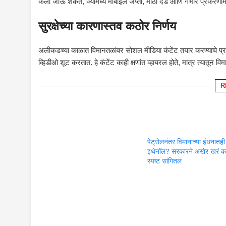
केली जाऊ शकते, ज्यामध्ये मोबाईल जप्ती, मोठा दंड आणि गंभीर प्रकरणांमध्य
सुरक्षेच्या कारणास्तव कठोर निर्णय
अलीकडच्या काळात विमानतळांवर सोशल मीडिया कंटेंट तयार करण्याचे प्रमा
व्हिडीओ शूट करतात. हे कंटेंट काही क्षणांत व्हायरल होते, मात्र त्यातून विमा
R
पेट्रोलनंतर विमानाच्या इंधनातही
इथेनॉल? सरकारने अखेर खरं क
स्पष्ट सांगितलं