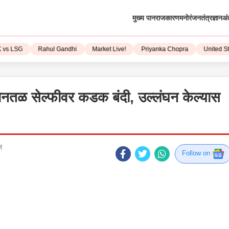
मुख्य पान
राजकारण
मनोरंजन
तंत्रज्ञान
अं
LSG
Rahul Gandhi
Market Live!
Priyanka Chopra
United State
नतळ सेल्फीवर कडक बंदी, उल्लंघन केल्यास
M
Follow on