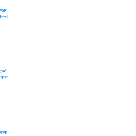
 एअर
युलन्स;
ॅक्सी,
राज्य
टळली!