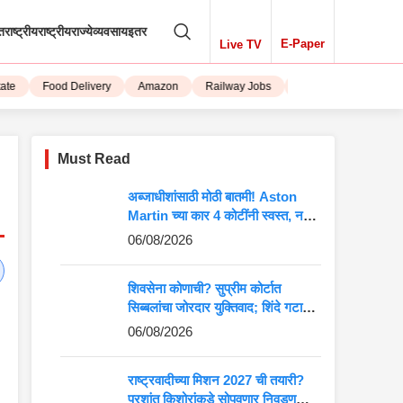
तराष्ट्रीय
राष्ट्रीय
राज्ये
व्यवसाय
इतर
E-Paper
Live TV
Food Delivery
Amazon
Railway Jobs
iPhone 15
Must Read
अब्जाधीशांसाठी मोठी बातमी! Aston
Martin च्या कार 4 कोटींनी स्वस्त, नवीन
किंमत पाहून बसेल धक्का
06/08/2026
शिवसेना कोणाची? सुप्रीम कोर्टात
सिब्बलांचा जोरदार युक्तिवाद; शिंदे गटाच्या
अडचणी वाढणार?
06/08/2026
राष्ट्रवादीच्या मिशन 2027 ची तयारी?
प्रशांत किशोरांकडे सोपवणार निवडणुकीची