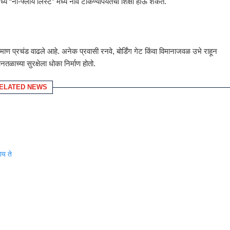
े “नो-फ्लाय लिस्ट” मध्ये नाव टाकण्यापर्यंतची शिक्षा होऊ शकते.
ण प्रचंड वाढले आहे. अनेक प्रवासी रनवे, बोर्डिंग गेट किंवा विमानाजवळ उभे राहून
नतळाच्या सुरक्षेला धोका निर्माण होतो.
ELATED NEWS
ाय ते