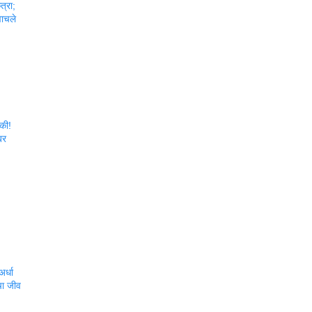
त्रा;
वाचले
की!
बर
र्धा
चा जीव