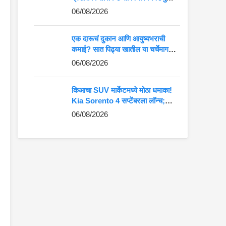
कमान?
06/08/2026
एक दारूचं दुकान आणि आयुष्यभराची
कमाई? सात पिढ्या खातील या चर्चेमागचं
खरं गणित जाणून घ्या
06/08/2026
किआचा SUV मार्केटमध्ये मोठा धमाका!
Kia Sorento 4 सप्टेंबरला लॉन्च;
Fortuner-Kodiaq ला देणार थेट
06/08/2026
टक्कर