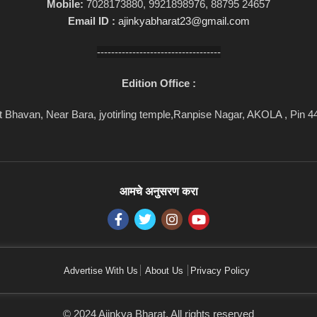
Mobile:
7028173880, 9921898976, 88795 24657
Email ID :
ajinkyabharat23@gmail.com
-----------------------------------
Edition Office :
 Bhavan, Near Bara, jyotirling temple,Ranpise Nagar, AKOLA , Pin 
आमचे अनुसरण करा
Advertise With Us
About Us
Privacy Policy
© 2024 Ajinkya Bharat. All rights reserved