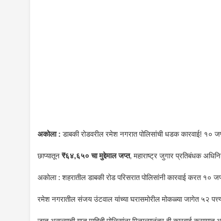
अकोला :
डाबकी रोडवरील रमेश नगरात पोलिसांची धडक कारवाई! १० जण त
छाप्यातून
₹६४,६५० चा मुद्देमाल जप्त
, महाराष्ट्र जुगार प्रतिबंधक अधिन
अकोला : शहरातील डाबकी रोड परिसरात पोलिसांनी कारवाई करत १० जणां
रमेश नगरातील संजय उंटवाल यांच्या घरासमोरील मोकळ्या जागेत ५२ पत्त्
जात असल्याची गुप्त माहिती पोलिसांना मिळाल्यानंतर ही कारवाई करण्यात 