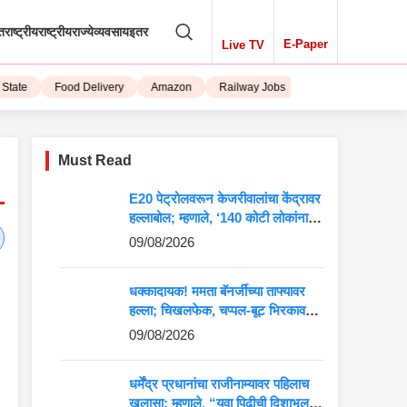
तराष्ट्रीय
राष्ट्रीय
राज्ये
व्यवसाय
इतर
E-Paper
Live TV
ate
Food Delivery
Amazon
Railway Jobs
iPhone 15
Must Read
E20 पेट्रोलवरून केजरीवालांचा केंद्रावर
हल्लाबोल; म्हणाले, ‘140 कोटी लोकांना
मारहाण करून…’
09/08/2026
धक्कादायक! ममता बॅनर्जींच्या ताफ्यावर
हल्ला; चिखलफेक, चप्पल-बूट भिरकावले,
बंगालमध्ये खळबळ
09/08/2026
धर्मेंद्र प्रधानांचा राजीनाम्यावर पहिलाच
खुलासा; म्हणाले, “युवा पिढीची दिशाभूल