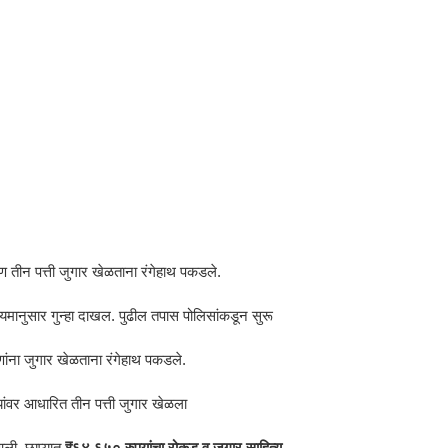
ीन पत्ती जुगार खेळताना रंगेहाथ पकडले.
ियमानुसार गुन्हा दाखल. पुढील तपास पोलिसांकडून सुरू
ना जुगार खेळताना रंगेहाथ पकडले.
यांवर आधारित तीन पत्ती जुगार खेळला
आली. छाप्यात
₹६४,६५० रुपयांचा रोकड व जुगार साहित्य