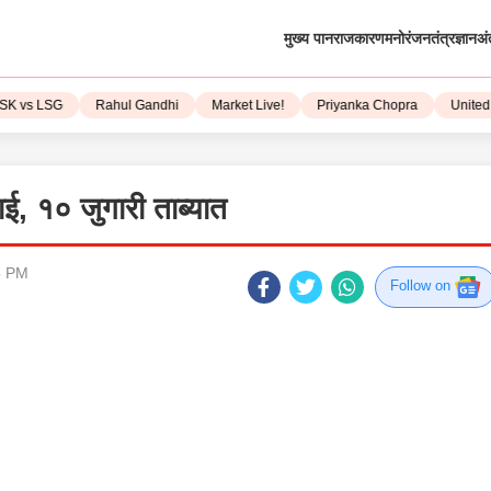
मुख्य पान
राजकारण
मनोरंजन
तंत्रज्ञान
अं
 vs LSG
Rahul Gandhi
Market Live!
Priyanka Chopra
United St
, १० जुगारी ताब्यात
8 PM
Follow on