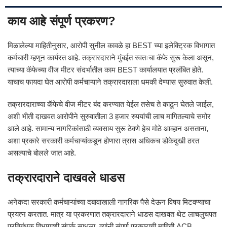
काय आहे संपूर्ण प्रकरण?
मिळालेल्या माहितीनुसार, आरोपी सुनील कावळे हा BEST च्या इलेक्ट्रिक विभागात
कर्मचारी म्हणून कार्यरत आहे. तक्रारदाराने मुंबईत स्वतःचा कॅफे सुरू केला असून,
त्याच्या कॅफेच्या वीज मीटर संदर्भातील काम BEST कार्यालयात प्रलंबित होते.
याचाच फायदा घेत आरोपी कर्मचाऱ्याने तक्रारदाराला धमकी देण्यास सुरुवात केली.
तक्रारदाराच्या कॅफेचे वीज मीटर बंद करण्यात येईल तसेच ते काढून घेतले जाईल,
अशी भीती दाखवत आरोपीने सुरुवातीला 3 हजार रुपयांची लाच मागितल्याचे समोर
आले आहे. सामान्य नागरिकांसाठी व्यवसाय सुरू ठेवणे हेच मोठे आव्हान असताना,
अशा प्रकारे सरकारी कर्मचाऱ्यांकडून होणारा त्रास अधिकच डोकेदुखी ठरत
असल्याचे बोलले जात आहे.
तक्रारदाराने दाखवले धाडस
अनेकदा सरकारी कर्मचाऱ्यांच्या दबावाखाली नागरिक पैसे देऊन विषय मिटवण्याचा
प्रयत्न करतात. मात्र या प्रकरणात तक्रारदाराने धाडस दाखवत थेट लाचलुचपत
प्रतिबंधक विभागाशी संपर्क साधला. त्यांनी संपूर्ण प्रकाराची माहिती ACB