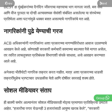
Prev
Next
BEST हा मुंबईकरांच्या दैनंदिन जीवनाचा महत्त्वाचा भाग मानला जातो. बस सेवा
आणि वीज पुरवठा या दोन्ही अत्यावश्यक सेवांशी संबंधित असलेल्या या संस्थेच्या
प्रतिमेला अशा घटनांमुळे धक्का बसत असल्याचे नागरिकांचे मत आहे.
नागरिकांनी पुढे येण्याची गरज
ACB अधिकाऱ्यांनी नागरिकांना अशा प्रकारच्या मागण्यांविरोधात आवाज उठवण्याचे
आवाहन केले आहे. कोणताही सरकारी कर्मचारी कामाच्या बदल्यात पैसे मागत असेल,
तर त्वरित लाचलुचपत प्रतिबंधक विभागाशी संपर्क साधावा, असे आवाहन करण्यात
आले आहे.
अनेकदा भीतीपोटी नागरिक तक्रार करत नाहीत. मात्र अशा प्रकारच्या धाडसी
तक्रारींमुळेच भ्रष्टाचार उघडकीस येतो आणि दोषींवर कारवाई शक्य होते.
सोशल मीडियावर संताप
Group
ही बातमी समोर आल्यानंतर सोशल मीडियावरही मोठ्या प्रमाणात प्रतिक्रिया उमटत
आहेत. “हजारोंचा पगार घेऊनही 3 हजारांसाठी आयुष्य खराब केले”, “सरकारी