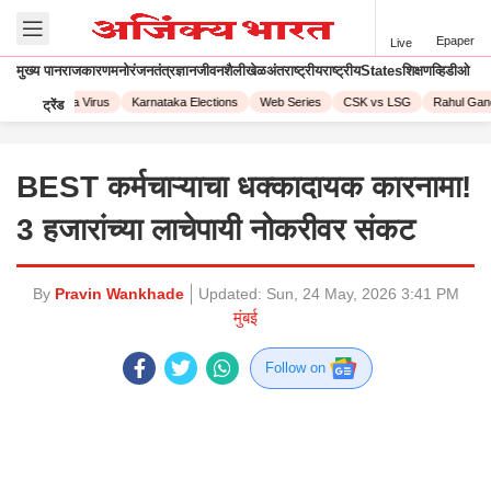
Epaper
Live
मुख्य पान
राजकारण
मनोरंजन
तंत्रज्ञान
जीवनशैली
खेळ
अंतराष्ट्रीय
राष्ट्रीय
States
शिक्षण
व्हिडीओ
3
Corona Virus
Karnataka Elections
Web Series
CSK vs LSG
Rahul Gandh
ट्रेंड
BEST कर्मचाऱ्याचा धक्कादायक कारनामा!
3 हजारांच्या लाचेपायी नोकरीवर संकट
By
Pravin Wankhade
Updated:
Sun, 24 May, 2026 3:41 PM
मुंबई
Follow on