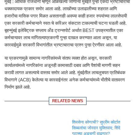
मुंबई : आर्थिक राजधानी म्हणून ओळखल्या जाणाऱ्या मुंबईत पुन्हा एकदा भ्रष्टाचाराचा
धक्कादायक प्रकार समोर आला आहे. लाखोंच्या उलाढालीच्या शहरात आणि
हजारोंचा मासिक पगार मिळत असतानाही अवघ्या काही हजार रुपयांच्या लालसेपायी
एका सरकारी कर्मचाऱ्याने स्वतःचे करिअर संकटात टाकल्याची घटना घडली आहे.
बृहन्मुंबई इलेक्ट्रिक सप्लाय अँड ट्रान्सपोर्ट अर्थात BEST उपक्रमातील एका
कर्मचाऱ्यावर लाच मागितल्याप्रकरणी गुन्हा दाखल करण्यात आला असून, या
कारवाईमुळे सरकारी विभागांतील भ्रष्टाचाराचा प्रश्न पुन्हा ऐरणीवर आला आहे.
या प्रकरणामुळे सामान्य नागरिकांमध्ये संताप व्यक्त होत असून, सरकारी
कार्यालयांमध्ये नागरिकांना अजूनही कामासाठी दबाव आणि पैशांची मागणी सहन
करावी लागत असल्याचे वास्तव समोर आले आहे. मुंबईतील लाचलुचपत प्रतिबंधक
विभागाने (ACB) केलेल्या या कारवाईनंतर अनेक कर्मचाऱ्यांमध्ये भीतीचे वातावरण
निर्माण झाले आहे.
RELATED NEWS
शिवसेना कोणाची? सुप्रीम कोर्टात
सिब्बलांचा जोरदार युक्तिवाद; शिंदे
गटाच्या अडचणी वाढणार?