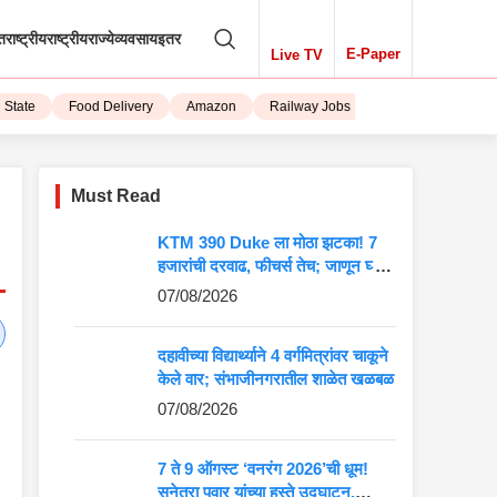
तराष्ट्रीय
राष्ट्रीय
राज्ये
व्यवसाय
इतर
E-Paper
Live TV
ate
Food Delivery
Amazon
Railway Jobs
iPhone 15
Must Read
KTM 390 Duke ला मोठा झटका! 7
हजारांची दरवाढ, फीचर्स तेच; जाणून घ्या
5 मोठे बदल
07/08/2026
दहावीच्या विद्यार्थ्याने 4 वर्गमित्रांवर चाकूने
केले वार; संभाजीनगरातील शाळेत खळबळ
07/08/2026
7 ते 9 ऑगस्ट ‘वनरंग 2026’ची धूम!
सुनेत्रा पवार यांच्या हस्ते उद्घाटन,