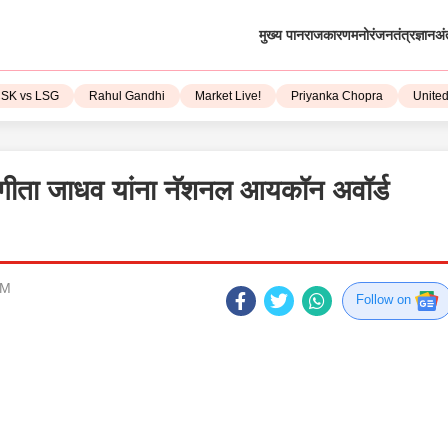
मुख्य पान
राजकारण
मनोरंजन
तंत्रज्ञान
अं
 vs LSG
Rahul Gandhi
Market Live!
Priyanka Chopra
United St
संगीता जाधव यांना नॅशनल आयकॉन अवॉर्ड
PM
Follow on