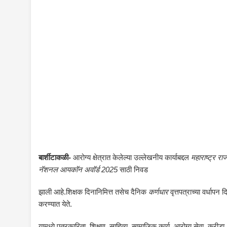
बार्शीटाकळी-
आरोग्य क्षेत्रात केलेल्या उल्लेखनीय कार्याबद्दल
महाराष्ट्र राज
नॅशनल आयकॉन अवॉर्ड 2025
साठी निवड
झाली आहे.शिक्षक दिनानिमित्त तसेच दैनिक
कर्णधार
वृत्तपत्राच्या वर्धापन 
करण्यात येते.
यामध्ये पत्रकारिता, शिक्षण, साहित्य, सामाजिक कार्य, आरोग्य सेवा, क्री