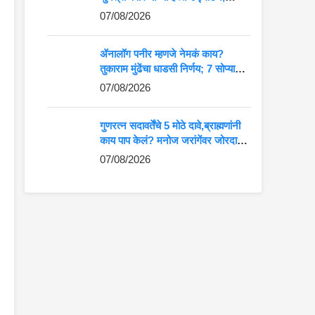
आदिवासी कलेला मोठे व्यासपीठ
07/08/2026
ॲनालॉग पनीर म्हणजे नेमकं काय?
तुकाराम मुंढेंचा धाडसी निर्णय; 7 सोप्या
मार्गांनी ओळखा अस्सल की बनावट पनीर
07/08/2026
गुणरत्न सदावर्तेंचे 5 मोठे दावे,ब्राह्मणांनी
काय पाप केलं? मनोज जरांगेंवर जोरदार
टीका
07/08/2026