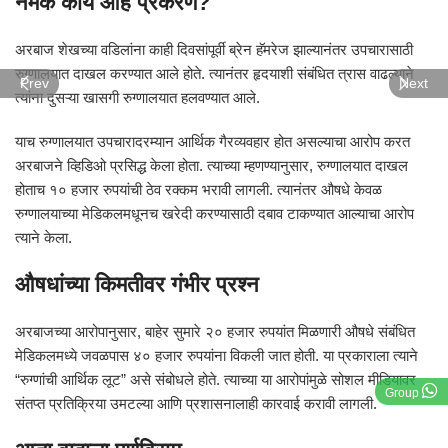
नेमकं काय आहे प्रकरण?
अरबाज शेखच्या वडिलांना काही दिवसांपूर्वी ब्रेन हॅमरेज झाल्यानंतर उपचारासाठी
रुग्णालयात दाखल करण्यात आले होते. त्यानंतर हृदयाशी संबंधित त्रास वाढल्याने
Prev
Next
त्यांना दुसऱ्या खासगी रुग्णालयात हलवण्यात आले.
याच रुग्णालयात उपचारादरम्यान आर्थिक गैरव्यवहार होत असल्याचा आरोप करत
अरबाजने व्हिडिओ प्रसिद्ध केला होता. त्याच्या म्हणण्यानुसार, रुग्णालयात दाखल
होताच १० हजार रुपयांची ठेव रक्कम भरावी लागली. त्यानंतर औषधे केवळ
रुग्णालयाच्या मेडिकलमधूनच खरेदी करण्यासाठी दबाव टाकण्यात आल्याचा आरोप
त्याने केला.
औषधांच्या किमतीवर गंभीर प्रश्न
अरबाजच्या आरोपानुसार, बाहेर सुमारे २० हजार रुपयांत मिळणारी औषधे संबंधित
मेडिकलमध्ये जवळपास ४० हजार रुपयांना विकली जात होती. या प्रकाराला त्याने
“रुग्णांची आर्थिक लूट” असे संबोधले होते. त्याच्या या आरोपांमुळे सोशल मीडियावर
Group
संतप्त प्रतिक्रिया उमटल्या आणि प्रशासनालाही कारवाई करावी लागली.