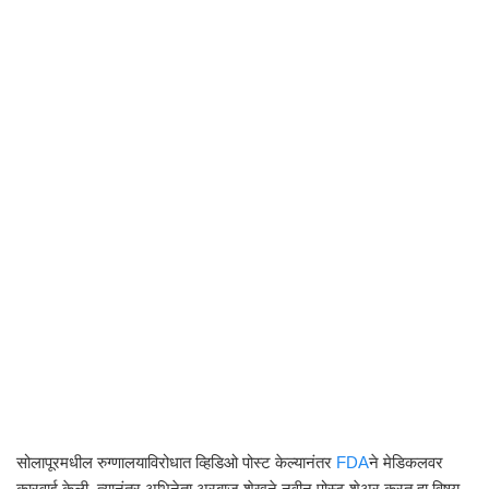
सोलापूरमधील रुग्णालयाविरोधात व्हिडिओ पोस्ट केल्यानंतर
FDA
ने मेडिकलवर
कारवाई केली. त्यानंतर अभिनेता अरबाज शेखने नवीन पोस्ट शेअर करत हा विषय