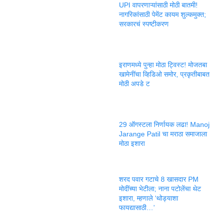
UPI वापरणाऱ्यांसाठी मोठी बातमी!
नागरिकांसाठी पेमेंट कायम शुल्कमुक्त;
सरकारचं स्पष्टीकरण
इराणमध्ये पुन्हा मोठा ट्विस्ट! मोजतबा
खामेनींचा व्हिडिओ समोर, प्रकृतीबाबत
मोठी अपडे ट
29 ऑगस्टला निर्णायक लढा! Manoj
Jarange Patil चा मराठा समाजाला
मोठा इशारा
शरद पवार गटाचे 8 खासदार PM
मोदींच्या भेटीला; नाना पटोलेंचा थेट
इशारा, म्हणाले ‘थोड्याशा
फायद्यासाठी…’