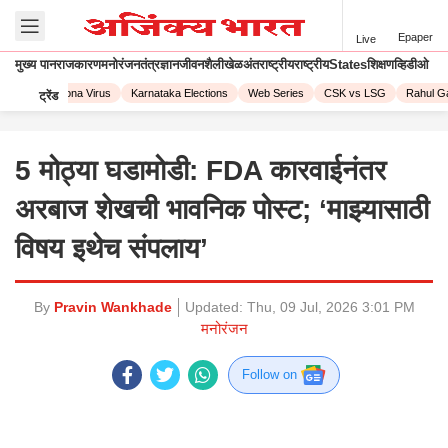
Epaper
Live
मुख्य पान
राजकारण
मनोरंजन
तंत्रज्ञान
जीवनशैली
खेळ
अंतराष्ट्रीय
राष्ट्रीय
States
शिक्षण
व्हिडीओ
2023
Corona Virus
Karnataka Elections
Web Series
CSK vs LSG
Rahul Ga
ट्रेंड
5 मोठ्या घडामोडी: FDA कारवाईनंतर
अरबाज शेखची भावनिक पोस्ट; ‘माझ्यासाठी
विषय इथेच संपलाय’
By
Pravin Wankhade
Updated:
Thu, 09 Jul, 2026 3:01 PM
मनोरंजन
Follow on