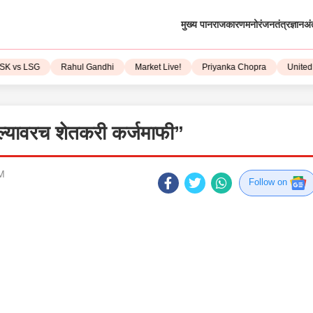
मुख्य पान
राजकारण
मनोरंजन
तंत्रज्ञान
अं
vs LSG
Rahul Gandhi
Market Live!
Priyanka Chopra
United St
आल्यावरच शेतकरी कर्जमाफी”
PM
Follow on