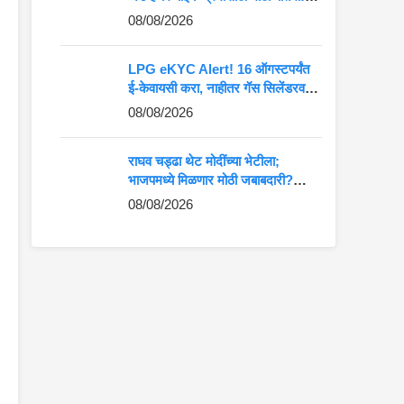
दमदार हिमालयन 440 लवकरच बाजारात
08/08/2026
LPG eKYC Alert! 16 ऑगस्टपर्यंत
ई-केवायसी करा, नाहीतर गॅस सिलेंडरवर
येणार संकट?
08/08/2026
राघव चड्ढा थेट मोदींच्या भेटीला;
भाजपमध्ये मिळणार मोठी जबाबदारी?
पंजाबमध्ये चर्चांना उधाण
08/08/2026