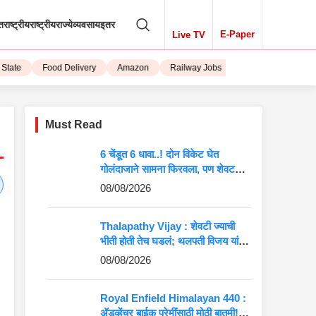
तराष्ट्रीय
राष्ट्रीय
राज्ये
व्यवसाय
इतर
E-Paper
Live TV
ate
Food Delivery
Amazon
Railway Jobs
iPhone 15
Must Read
6 चेंडूत 6 धावा..! दोन विकेट घेत
गोलंदाजाने सामना फिरवला, पण शेवटची
एक चूक अन् विजय हातातून गेला
08/08/2026
Thalapathy Vijay : शेवटी ज्याची
भीती होती तेच घडलं; थलपती विजय यांना
मोठा झटका, 37 खासदारांची दांडी!
08/08/2026
Royal Enfield Himalayan 440 :
ॲडव्हेंचर बाईक प्रेमींसाठी मोठी बातमी!