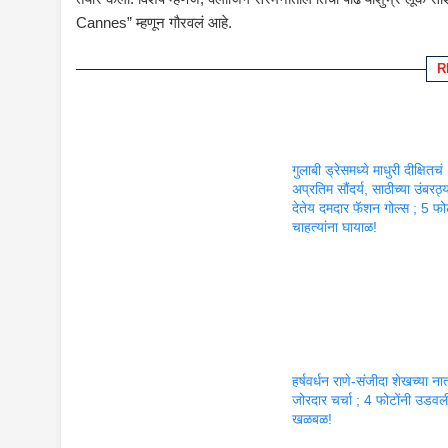
Cannes” म्हणून गौरवलं आहे.
R
गुलाबी ड्रेसमध्ये माधुरी दीक्षितचं
अप्रतिम सौंदर्य, साठीच्या उंबरठ्
देतेय दमदार फॅशन गोल्स ; 5 फोट
चाहत्यांना घायाळ!
हर्षवर्धन राणे-संजीदा शेखच्या नात
जोरदार चर्चा ; 4 फोटोंनी उडवल
खळबळ!