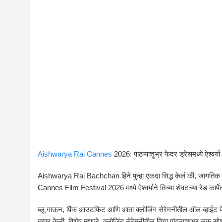
Aishwarya Rai Cannes
2026: पांढऱ्याशुभ्र फेदर ड्रेसमध्ये ऐश्वर्य
Aishwarya Rai Bachchan
हिने पुन्हा एकदा सिद्ध केलं की, जागति
Cannes Film Festival 2026
मध्ये ऐश्वर्याने तिच्या शेवटच्या रेड कार्
ब्लू गाऊन, पिंक आउटफिट आणि आता क्लोजिंग सेरेमनीतील ऑल व्हाईट फेदर 
तयार केली. विशेष म्हणजे, क्लोजिंग सेरेमनीतील तिचा पांढऱ्याशुभ्र लूक 