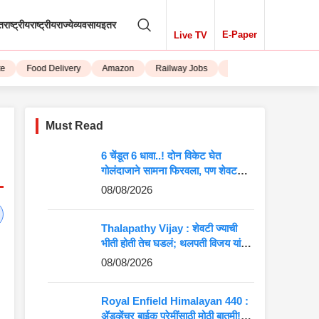
तराष्ट्रीय
राष्ट्रीय
राज्ये
व्यवसाय
इतर
E-Paper
Live TV
Food Delivery
Amazon
Railway Jobs
iPhone 15
Must Read
6 चेंडूत 6 धावा..! दोन विकेट घेत
गोलंदाजाने सामना फिरवला, पण शेवटची
एक चूक अन् विजय हातातून गेला
08/08/2026
Thalapathy Vijay : शेवटी ज्याची
भीती होती तेच घडलं; थलपती विजय यांना
मोठा झटका, 37 खासदारांची दांडी!
08/08/2026
Royal Enfield Himalayan 440 :
ॲडव्हेंचर बाईक प्रेमींसाठी मोठी बातमी!