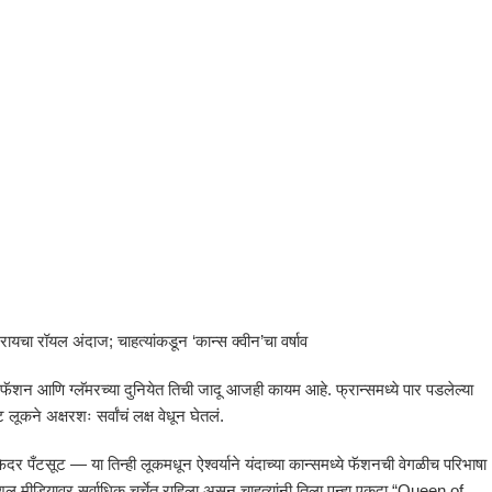
ा रायचा रॉयल अंदाज; चाहत्यांकडून ‘कान्स क्वीन’चा वर्षाव
क फॅशन आणि ग्लॅमरच्या दुनियेत तिची जादू आजही कायम आहे. फ्रान्समध्ये पार पडलेल्या
पेट लूकने अक्षरशः सर्वांचं लक्ष वेधून घेतलं.
पँटसूट — या तिन्ही लूकमधून ऐश्वर्याने यंदाच्या कान्समध्ये फॅशनची वेगळीच परिभाषा
सोशल मीडियावर सर्वाधिक चर्चेत राहिला असून चाहत्यांनी तिला पुन्हा एकदा “Queen of