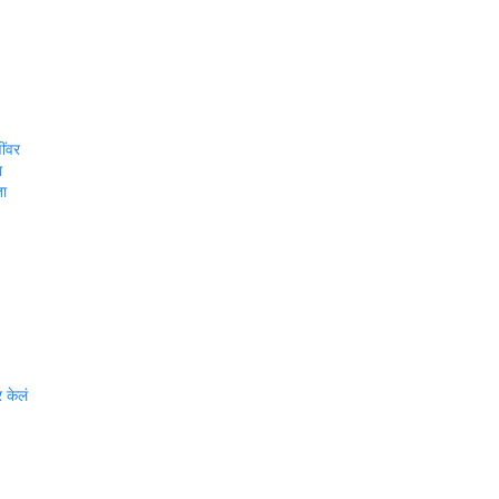
ींवर
ा
ता
 केलं