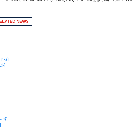
ELATED NEWS
यावरही
ोंनी
्याची
ी