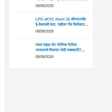
दमदार हिमालयन 440 लवकरच बाजारात
08/08/2026
LPG eKYC Alert! 16 ऑगस्टपर्यंत
ई-केवायसी करा, नाहीतर गॅस सिलेंडरवर
येणार संकट?
08/08/2026
राघव चड्ढा थेट मोदींच्या भेटीला;
भाजपमध्ये मिळणार मोठी जबाबदारी?
पंजाबमध्ये चर्चांना उधाण
08/08/2026