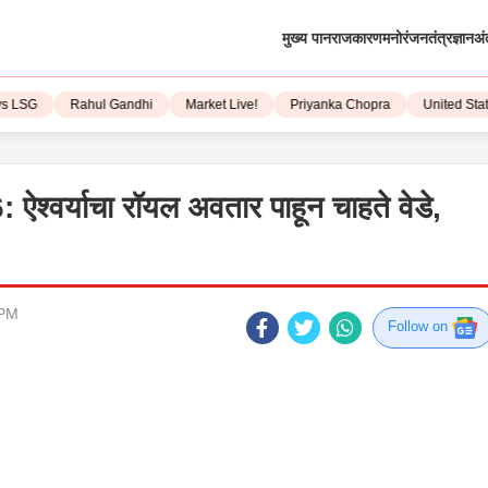
मुख्य पान
राजकारण
मनोरंजन
तंत्रज्ञान
अं
G
Rahul Gandhi
Market Live!
Priyanka Chopra
United State
र्याचा रॉयल अवतार पाहून चाहते वेडे,
 PM
Follow on