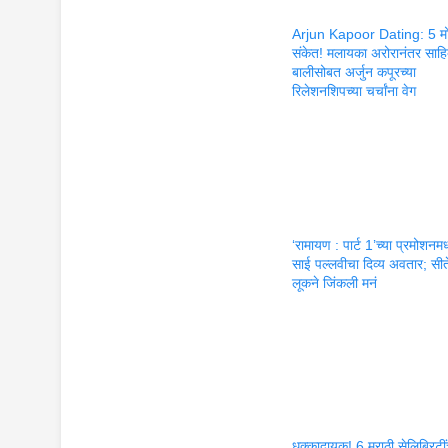
Arjun Kapoor Dating: 5 मो
संकेत! मलायका अरोरानंतर साहि
बालीसोबत अर्जुन कपूरच्या
रिलेशनशिपच्या चर्चांना वेग
‘रामायण : पार्ट 1’च्या प्रमोशनमध्
साई पल्लवीचा दिव्य अवतार; सीते
लूकने जिंकली मनं
धक्कादायक! 6 मराठी सेलिब्रिटीं