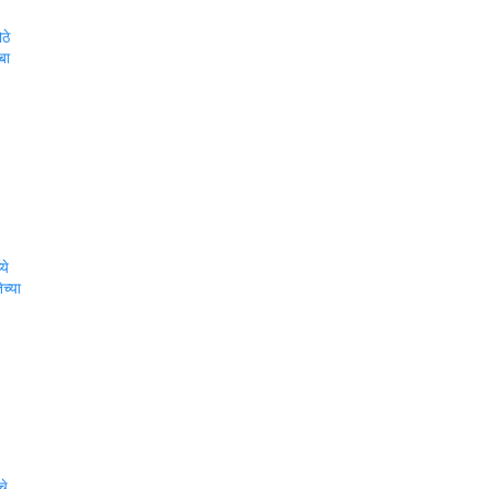
ठे
बा
ये
च्या
चे