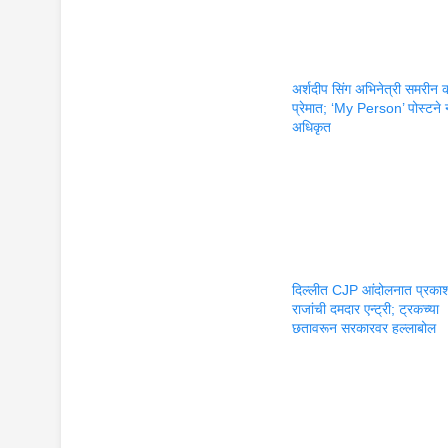
अर्शदीप सिंग अभिनेत्री समरीन क
प्रेमात; ‘My Person’ पोस्टने 
अधिकृत
दिल्लीत CJP आंदोलनात प्रका
राजांची दमदार एन्ट्री; ट्रकच्या
छतावरून सरकारवर हल्लाबोल