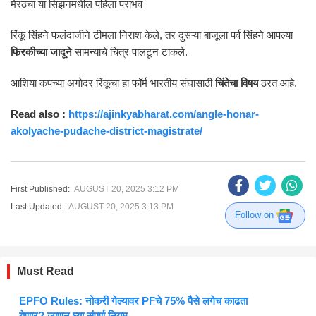
मेरठचा या सिझनमधील पहिला पराभव
रिंकू सिंहने फलंदाजीने टीमला निराश केले, तर दुसऱ्या बाजूला पर्व सिंहने आपल्या
फिरकीच्या जादूने
सामन्याचे चित्र पालटून टाकले.
आशिया कपच्या अगोदर रिंकूचा हा फॉर्म भारतीय संघासाठी
चिंतेचा विषय
ठरत आहे.
Read also :
https://ajinkyabharat.com/angle-honar-
akolyache-pudache-district-magistrate/
First Published:
AUGUST 20, 2025 3:12 PM
Last Updated:
AUGUST 20, 2025 3:13 PM
Follow on
Must Read
EPFO Rules: नोकरी गेल्यावर PFचे 75% पैसे लगेच काढता
येणार? जाणून घ्या संपूर्ण नियम