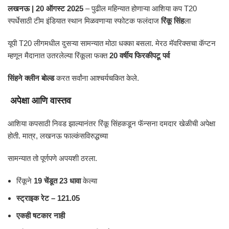
लखनऊ | 20 ऑगस्ट 2025
– पुढील महिन्यात होणाऱ्या आशिया कप T20
स्पर्धेसाठी टीम इंडियात स्थान मिळवणाऱ्या स्फोटक फलंदाज
रिंकू सिंह
ला
यूपी T20 लीगमधील दुसऱ्या सामन्यात मोठा धक्का बसला. मेरठ मॅवरिक्सचा कॅप्टन
म्हणून मैदानात उतरलेल्या रिंकूला फक्त
20 वर्षीय फिरकीपटू पर्व
सिंहने क्लीन बोल्ड
करत सर्वांना आश्चर्यचकित केले.
अपेक्षा आणि वास्तव
आशिया कपसाठी निवड झाल्यानंतर रिंकू सिंहकडून फॅन्सना दमदार खेळीची अपेक्षा
होती. मात्र, लखनऊ फाल्कंसविरुद्धच्या
सामन्यात तो पूर्णपणे अपयशी ठरला.
रिंकूने
19 चेंडूत 23 धावा
केल्या
स्ट्राइक रेट – 121.05
एकही षटकार नाही