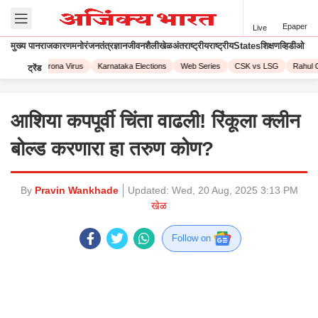
Epaper
Live
मुख्य पान
राजकारण
मनोरंजन
तंत्रज्ञान
जीवनशैली
खेळ
अंतराष्ट्रीय
राष्ट्रीय
States
शिक्षण
व्हिडीओ
L 2023
Corona Virus
Karnataka Elections
Web Series
CSK vs LSG
Rahul G
ट्रेंड
आशिया कपपूर्वी चिंता वाढली! रिंकूला क्लीन
बोल्ड करणारा हा तरुण कोण?
By
Pravin Wankhade
Updated:
Wed, 20 Aug, 2025 3:13 PM
खेळ
Follow on