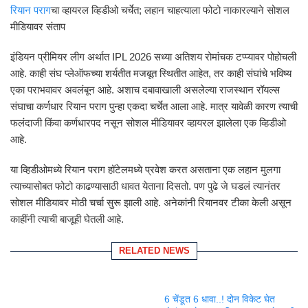
रियान पराग
चा व्हायरल व्हिडीओ चर्चेत; लहान चाहत्याला फोटो नाकारल्याने सोशल
मीडियावर संताप
इंडियन प्रीमियर लीग अर्थात IPL 2026 सध्या अतिशय रोमांचक टप्प्यावर पोहोचली
आहे. काही संघ प्लेऑफच्या शर्यतीत मजबूत स्थितीत आहेत, तर काही संघांचे भविष्य
एका पराभवावर अवलंबून आहे. अशाच दबावाखाली असलेल्या राजस्थान रॉयल्स
संघाचा कर्णधार रियान पराग पुन्हा एकदा चर्चेत आला आहे. मात्र यावेळी कारण त्याची
फलंदाजी किंवा कर्णधारपद नसून सोशल मीडियावर व्हायरल झालेला एक व्हिडीओ
आहे.
या व्हिडीओमध्ये रियान पराग हॉटेलमध्ये प्रवेश करत असताना एक लहान मुलगा
त्याच्यासोबत फोटो काढण्यासाठी धावत येताना दिसतो. पण पुढे जे घडलं त्यानंतर
सोशल मीडियावर मोठी चर्चा सुरू झाली आहे. अनेकांनी रियानवर टीका केली असून
काहींनी त्याची बाजूही घेतली आहे.
RELATED NEWS
6 चेंडूत 6 धावा..! दोन विकेट घेत