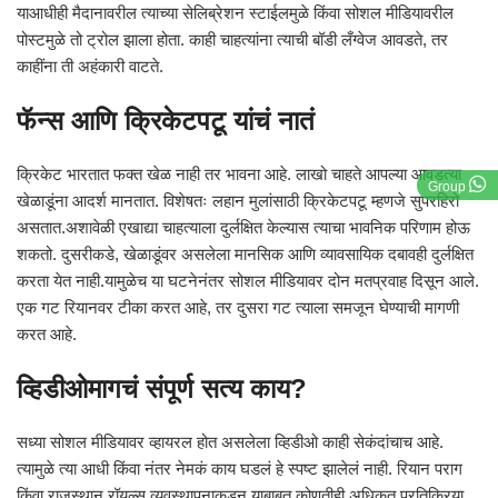
याआधीही मैदानावरील त्याच्या सेलिब्रेशन स्टाईलमुळे किंवा सोशल मीडियावरील
पोस्टमुळे तो ट्रोल झाला होता. काही चाहत्यांना त्याची बॉडी लँग्वेज आवडते, तर
काहींना ती अहंकारी वाटते.
फॅन्स आणि क्रिकेटपटू यांचं नातं
क्रिकेट भारतात फक्त खेळ नाही तर भावना आहे. लाखो चाहते आपल्या आवडत्या
Group
खेळाडूंना आदर्श मानतात. विशेषतः लहान मुलांसाठी क्रिकेटपटू म्हणजे सुपरहिरो
असतात.अशावेळी एखाद्या चाहत्याला दुर्लक्षित केल्यास त्याचा भावनिक परिणाम होऊ
शकतो. दुसरीकडे, खेळाडूंवर असलेला मानसिक आणि व्यावसायिक दबावही दुर्लक्षित
करता येत नाही.यामुळेच या घटनेनंतर सोशल मीडियावर दोन मतप्रवाह दिसून आले.
एक गट रियानवर टीका करत आहे, तर दुसरा गट त्याला समजून घेण्याची मागणी
करत आहे.
व्हिडीओमागचं संपूर्ण सत्य काय?
सध्या सोशल मीडियावर व्हायरल होत असलेला व्हिडीओ काही सेकंदांचाच आहे.
त्यामुळे त्या आधी किंवा नंतर नेमकं काय घडलं हे स्पष्ट झालेलं नाही. रियान पराग
किंवा राजस्थान रॉयल्स व्यवस्थापनाकडून याबाबत कोणतीही अधिकृत प्रतिक्रिया