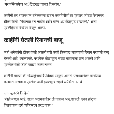
“परफॉर्मन्सपेक्षा अॅटिट्यूड जास्त दिसतोय.”
काहींनी तर राजस्थान रॉयल्सच्या खराब कामगिरीशी हा प्रकार जोडत रियानवर
टीका केली. “मैदानात रन नाहीत आणि बाहेर अॅटिट्यूड दाखवतो,” अशा
प्रतिक्रिया देखील दिसून आल्या.
काहींनी घेतली रियानची बाजू
जरी अनेकांनी टीका केली असली तरी काही क्रिकेट चाहत्यांनी रियान परागची बाजू
घेतली आहे. त्यांच्यामते, प्रत्येक खेळाडूवर सतत चाहत्यांचा ताण असतो आणि
प्रत्येक वेळी फोटो काढणं शक्य नसतं.
काहींनी म्हटलं की खेळाडूंनाही वैयक्तिक आयुष्य असतं. पराभवानंतर मानसिक
तणावात असताना प्रत्येक क्षणी हसतमुख राहणं अपेक्षित नसावं.
एका यूजरने लिहिलं,
“तोही माणूस आहे. सलग पराभवानंतर तो नाराज असू शकतो. एका छोट्या
क्लिपवरून पूर्ण व्यक्तिमत्त्व ठरवू नका.”