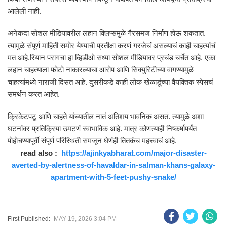
आलेली नाही.
अनेकदा सोशल मीडियावरील लहान क्लिप्समुळे गैरसमज निर्माण होऊ शकतात.
त्यामुळे संपूर्ण माहिती समोर येण्याची प्रतीक्षा करणं गरजेचं असल्याचं काही चाहत्यांचं
मत आहे.रियान परागचा हा व्हिडीओ सध्या सोशल मीडियावर प्रचंड चर्चेत आहे. एका
लहान चाहत्याला फोटो नाकारल्याचा आरोप आणि सिक्युरिटीच्या वागण्यामुळे
चाहत्यांमध्ये नाराजी दिसत आहे. दुसरीकडे काही लोक खेळाडूंच्या वैयक्तिक स्पेसचं
समर्थन करत आहेत.
क्रिकेटपटू आणि चाहते यांच्यातील नातं अतिशय भावनिक असतं. त्यामुळे अशा
घटनांवर प्रतिक्रिया उमटणं स्वाभाविक आहे. मात्र कोणत्याही निष्कर्षापर्यंत
पोहोचण्यापूर्वी संपूर्ण परिस्थिती समजून घेणंही तितकंच महत्त्वाचं आहे.
read also :
https://ajinkyabharat.com/major-disaster-
averted-by-alertness-of-havaldar-in-salman-khans-galaxy-
apartment-with-5-feet-pushy-snake/
First Published:
MAY 19, 2026 3:04 PM