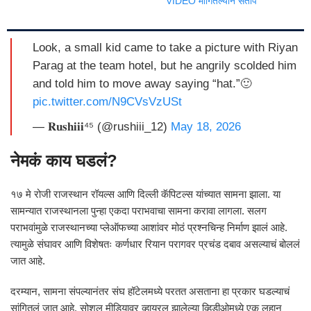
VIDEO मागितल्याने संताप
Look, a small kid came to take a picture with Riyan
Parag at the team hotel, but he angrily scolded him
and told him to move away saying “hat.”🙂
pic.twitter.com/N9CVsVzUSt
— 𝐑𝐮𝐬𝐡𝐢𝐢𝐢⁴⁵ (@rushiii_12)
May 18, 2026
नेमकं काय घडलं?
१७ मे रोजी राजस्थान रॉयल्स आणि दिल्ली कॅपिटल्स यांच्यात सामना झाला. या
सामन्यात राजस्थानला पुन्हा एकदा पराभवाचा सामना करावा लागला. सलग
पराभवांमुळे राजस्थानच्या प्लेऑफच्या आशांवर मोठं प्रश्नचिन्ह निर्माण झालं आहे.
त्यामुळे संघावर आणि विशेषतः कर्णधार रियान परागवर प्रचंड दबाव असल्याचं बोललं
जात आहे.
दरम्यान, सामना संपल्यानंतर संघ हॉटेलमध्ये परतत असताना हा प्रकार घडल्याचं
सांगितलं जात आहे. सोशल मीडियावर व्हायरल झालेल्या व्हिडीओमध्ये एक लहान