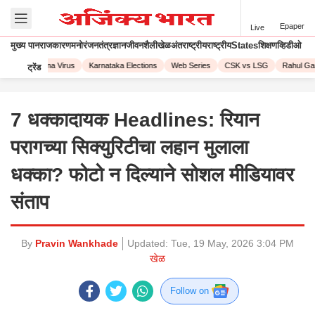
Epaper
Live
मुख्य पान
राजकारण
मनोरंजन
तंत्रज्ञान
जीवनशैली
खेळ
अंतराष्ट्रीय
राष्ट्रीय
States
शिक्षण
व्हिडीओ
023
Corona Virus
Karnataka Elections
Web Series
CSK vs LSG
Rahul Gand
ट्रेंड
7 धक्कादायक Headlines: रियान
परागच्या सिक्युरिटीचा लहान मुलाला
धक्का? फोटो न दिल्याने सोशल मीडियावर
संताप
By
Pravin Wankhade
Updated:
Tue, 19 May, 2026 3:04 PM
खेळ
Follow on