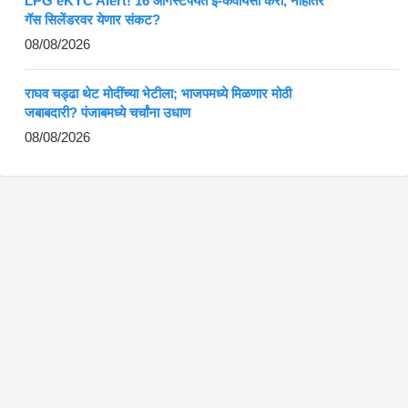
LPG eKYC Alert! 16 ऑगस्टपर्यंत ई-केवायसी करा, नाहीतर
गॅस सिलेंडरवर येणार संकट?
08/08/2026
राघव चड्ढा थेट मोदींच्या भेटीला; भाजपमध्ये मिळणार मोठी
जबाबदारी? पंजाबमध्ये चर्चांना उधाण
08/08/2026