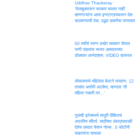
Uddhav Thackeray :
‘फेसबुकवरून सरकार चालत नाही’
म्हणणाऱ्यांना आता इन्स्टाग्रामवरून देश
चालवण्याची वेळ; उद्धव ठाकरेंचा घणाघात
50 वर्षांचं स्वप्न अखेर साकार! शेतात
पाणी पाहताच भाजप आमदाराच्या
डोळ्यात आनंदाश्रू; VIDEO व्हायरल
लोकलमध्ये महिलेला बेल्टने मारहाण, 12
तासांत आरोपी अटकेत; म्हणाला ‘ती
महिला नव्हती तर…’
गुलाबी ड्रेसमध्ये माधुरी दीक्षितचं
अप्रतिम सौंदर्य, साठीच्या उंबरठ्यावरही
देतेय दमदार फॅशन गोल्स ; 5 फोटोंनी
चाहत्यांना घायाळ!