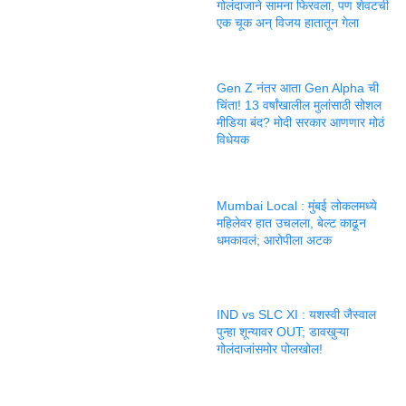
गोलंदाजाने सामना फिरवला, पण शेवटची
एक चूक अन् विजय हातातून गेला
Gen Z नंतर आता Gen Alpha ची
चिंता! 13 वर्षांखालील मुलांसाठी सोशल
मीडिया बंद? मोदी सरकार आणणार मोठं
विधेयक
Mumbai Local : मुंबई लोकलमध्ये
महिलेवर हात उचलला, बेल्ट काढून
धमकावलं; आरोपीला अटक
IND vs SLC XI : यशस्वी जैस्वाल
पुन्हा शून्यावर OUT; डावखुऱ्या
गोलंदाजांसमोर पोलखोल!