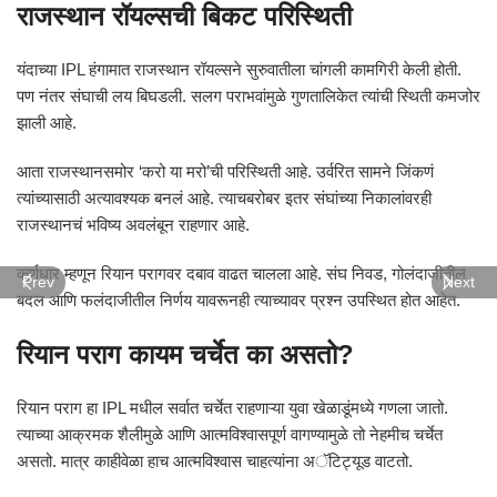
राजस्थान रॉयल्सची बिकट परिस्थिती
यंदाच्या IPL हंगामात राजस्थान रॉयल्सने सुरुवातीला चांगली कामगिरी केली होती.
पण नंतर संघाची लय बिघडली. सलग पराभवांमुळे गुणतालिकेत त्यांची स्थिती कमजोर
झाली आहे.
आता राजस्थानसमोर ‘करो या मरो’ची परिस्थिती आहे. उर्वरित सामने जिंकणं
त्यांच्यासाठी अत्यावश्यक बनलं आहे. त्याचबरोबर इतर संघांच्या निकालांवरही
राजस्थानचं भविष्य अवलंबून राहणार आहे.
कर्णधार म्हणून रियान परागवर दबाव वाढत चालला आहे. संघ निवड, गोलंदाजीतील
Prev
Next
बदल आणि फलंदाजीतील निर्णय यावरूनही त्याच्यावर प्रश्न उपस्थित होत आहेत.
रियान पराग कायम चर्चेत का असतो?
रियान पराग हा IPL मधील सर्वात चर्चेत राहणाऱ्या युवा खेळाडूंमध्ये गणला जातो.
त्याच्या आक्रमक शैलीमुळे आणि आत्मविश्वासपूर्ण वागण्यामुळे तो नेहमीच चर्चेत
असतो. मात्र काहीवेळा हाच आत्मविश्वास चाहत्यांना अॅटिट्यूड वाटतो.