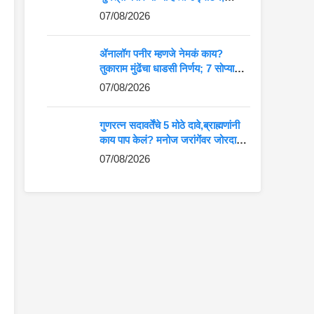
आदिवासी कलेला मोठे व्यासपीठ
07/08/2026
ॲनालॉग पनीर म्हणजे नेमकं काय?
तुकाराम मुंढेंचा धाडसी निर्णय; 7 सोप्या
मार्गांनी ओळखा अस्सल की बनावट पनीर
07/08/2026
गुणरत्न सदावर्तेंचे 5 मोठे दावे,ब्राह्मणांनी
काय पाप केलं? मनोज जरांगेंवर जोरदार
टीका
07/08/2026