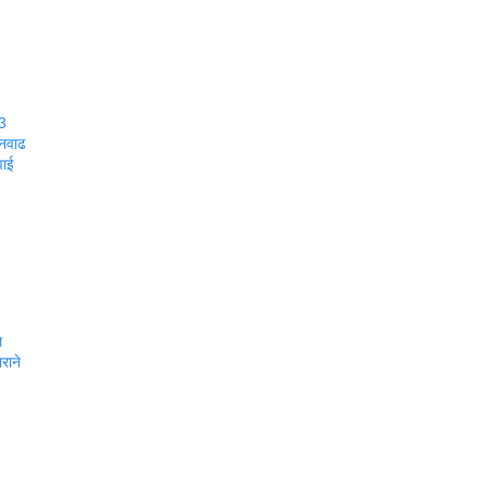
33
तनवाढ
वाई
ल
राने