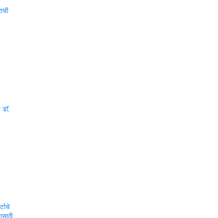
राची
त डॉ.
्टाचे
यासाठी