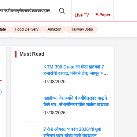
तराष्ट्रीय
राष्ट्रीय
राज्ये
व्यवसाय
इतर
E-Paper
Live TV
Food Delivery
Amazon
Railway Jobs
iPhone 15
Must Read
KTM 390 Duke ला मोठा झटका! 7
हजारांची दरवाढ, फीचर्स तेच; जाणून घ्या
5 मोठे बदल
07/08/2026
दहावीच्या विद्यार्थ्याने 4 वर्गमित्रांवर चाकूने
केले वार; संभाजीनगरातील शाळेत खळबळ
07/08/2026
7 ते 9 ऑगस्ट ‘वनरंग 2026’ची धूम!
सुनेत्रा पवार यांच्या हस्ते उद्घाटन,