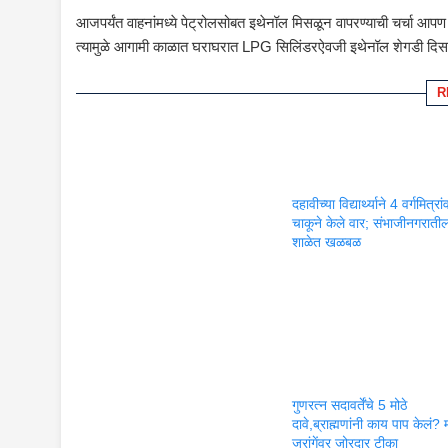
आजपर्यंत वाहनांमध्ये पेट्रोलसोबत इथेनॉल मिसळून वापरण्याची चर्चा आप
त्यामुळे आगामी काळात घराघरात LPG सिलिंडरऐवजी इथेनॉल शेगडी दिसण्
R
दहावीच्या विद्यार्थ्याने 4 वर्गमित्रा
चाकूने केले वार; संभाजीनगराती
शाळेत खळबळ
गुणरत्न सदावर्तेंचे 5 मोठे
दावे,ब्राह्मणांनी काय पाप केलं?
जरांगेंवर जोरदार टीका