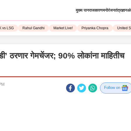
मुख्य पान
राजकारण
मनोरंजन
तंत्रज्ञान
अं
LSG
Rahul Gandhi
Market Live!
Priyanka Chopra
United State
गडी’ ठरणार गेमचेंजर; 90% लोकांना माहितीच
 PM
Follow on