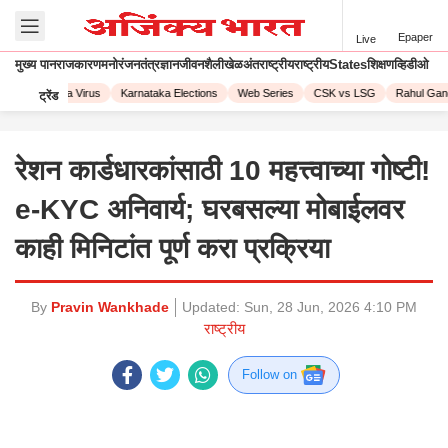
Epaper
Live
मुख्य पान
राजकारण
मनोरंजन
तंत्रज्ञान
जीवनशैली
खेळ
अंतराष्ट्रीय
राष्ट्रीय
States
शिक्षण
व्हिडीओ
3
Corona Virus
Karnataka Elections
Web Series
CSK vs LSG
Rahul Gandh
ट्रेंड
रेशन कार्डधारकांसाठी 10 महत्त्वाच्या गोष्टी!
e-KYC अनिवार्य; घरबसल्या मोबाईलवर
काही मिनिटांत पूर्ण करा प्रक्रिया
By
Pravin Wankhade
Updated:
Sun, 28 Jun, 2026 4:10 PM
राष्ट्रीय
Follow on