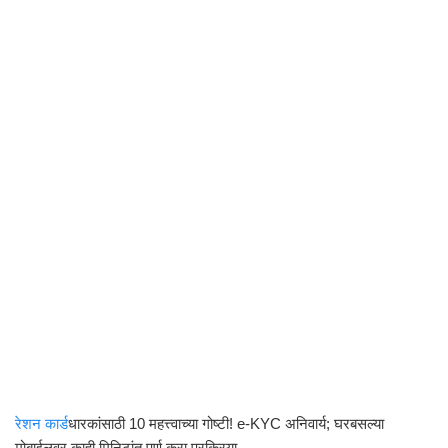
रेशन कार्ड
धारकांसाठी 10 महत्त्वाच्या गोष्टी! e-KYC अनिवार्य; घरबसल्या
मोबाईलवर काही मिनिटांत पूर्ण करा प्रक्रिया