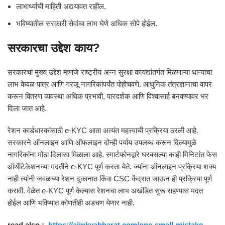
लाभार्थ्यांची माहिती अद्ययावत राहील.
भविष्यातील सरकारी सेवांचा लाभ घेणे अधिक सोपे होईल.
सरकारचा उद्देश काय?
सरकारचा मुख्य उद्देश म्हणजे राष्ट्रीय अन्न सुरक्षा कायद्यांतर्गत मिळणाऱ्या धान्याचा
लाभ केवळ पात्र आणि गरजू नागरिकांपर्यंत पोहोचवणे. आधुनिक तंत्रज्ञानाचा वापर
करून वितरण व्यवस्था अधिक प्रभावी, पारदर्शक आणि विश्वासार्ह बनवण्यावर भर
दिला जात आहे.
रेशन कार्डधारकांसाठी e-KYC आता अत्यंत महत्त्वाची प्रक्रिया ठरली आहे.
सरकारने ऑनलाइन आणि ऑफलाइन दोन्ही पर्याय उपलब्ध करून दिल्यामुळे
नागरिकांना मोठा दिलासा मिळाला आहे. स्मार्टफोनद्वारे घरबसल्या काही मिनिटांत फेस
ऑथेंटिकेशनच्या मदतीने e-KYC पूर्ण करता येते. ज्यांना ऑनलाइन प्रक्रिया शक्य
नाही त्यांनी जवळच्या रेशन दुकानात किंवा CSC केंद्रात जाऊन ही प्रक्रिया पूर्ण
करावी. वेळेत e-KYC पूर्ण केल्यास रेशनचा लाभ अखंडित सुरू राहण्यास मदत
होईल आणि भविष्यात कोणतीही अडचण येणार नाही.
read also :
https://ajinkyabharat.com/one-small-mistake-