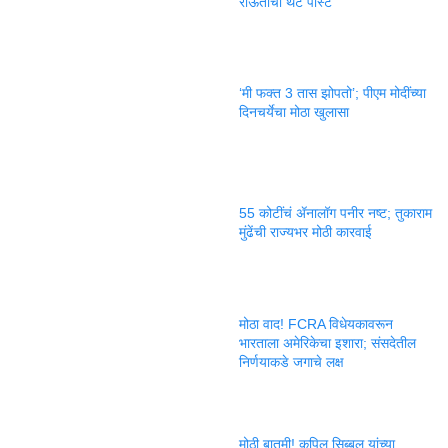
राऊतांची थेट पोस्ट
‘मी फक्त 3 तास झोपतो’; पीएम मोदींच्या
दिनचर्येचा मोठा खुलासा
55 कोटींचं ॲनालॉग पनीर नष्ट; तुकाराम
मुंढेंची राज्यभर मोठी कारवाई
मोठा वाद! FCRA विधेयकावरून
भारताला अमेरिकेचा इशारा; संसदेतील
निर्णयाकडे जगाचे लक्ष
मोठी बातमी! कपिल सिब्बल यांच्या